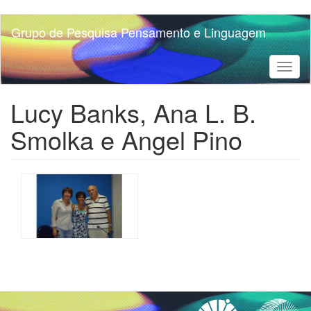
Pular
Grupo de Pesquisa Pensamento e Linguagem
para
o
conteúdo
Toggl
principal
naviga
Lucy Banks, Ana L. B.
Smolka e Angel Pino