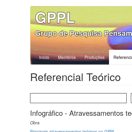
Pular
GPPL
para
o
conteúdo
Grupo de Pesquisa Pensam
principal
Início
Membros
Produções
Referenci
Referencial Teórico
Infográfico - Atravessamentos te
Obra
Principais atravessamentos teóricos no GPPL