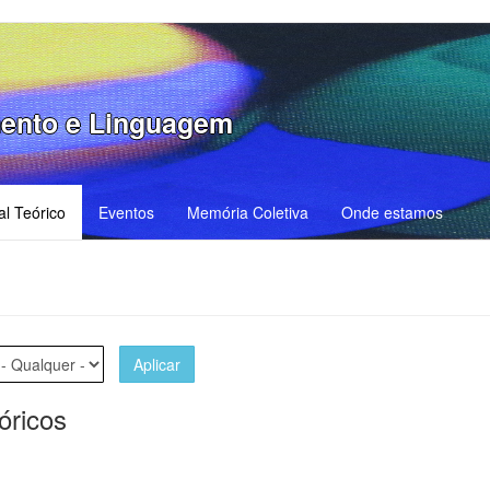
ento e Linguagem
al Teórico
Eventos
Memória Coletiva
Onde estamos
Aplicar
óricos