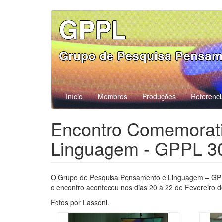
Pular
GPPL
para
o
conteúdo
Grupo de Pesquisa Pensam
principal
Início
Membros
Produções
Referenci
Encontro Comemorati
Linguagem - GPPL 3
O Grupo de Pesquisa Pensamento e Linguagem – GPPL
o encontro aconteceu nos dias 20 à 22 de Fevereiro d
Fotos por Lassoni.